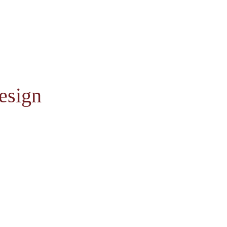
esign
E-m