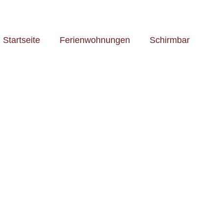
Startseite
Ferienwohnungen
Schirmbar
Haus Wiesenquelle
ehemals Gasthof Wasmer
79868 Feldberg
Telefon +49 (7676) 1278
mobil 0151 12727258
ail
info@haus-wiesenquelle.de